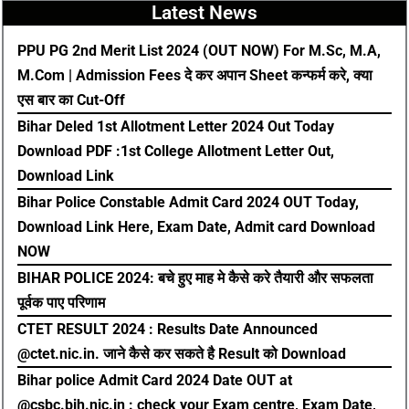
Latest News
e
t
t
e
b
u
s
g
PPU PG 2nd Merit List 2024 (OUT NOW) For M.Sc, M.A,
o
b
a
r
M.Com | Admission Fees दे कर अपान Sheet कन्फर्म करे, क्या
o
e
p
a
एस बार का Cut-Off
k
p
m
Bihar Deled 1st Allotment Letter 2024 Out Today
Download PDF :1st College Allotment Letter Out,
Download Link
Bihar Police Constable Admit Card 2024 OUT Today,
Download Link Here, Exam Date, Admit card Download
NOW
BIHAR POLICE 2024: बचे हुए माह मे कैसे करे तैयारी और सफलता
पूर्वक पाए परिणाम
CTET RESULT 2024 : Results Date Announced
@ctet.nic.in. जाने कैसे कर सकते है Result को Download
Bihar police Admit Card 2024 Date OUT at
@csbc.bih.nic.in : check your Exam centre, Exam Date,