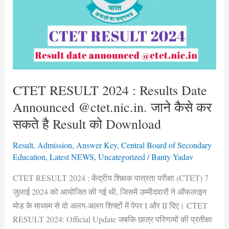
:
Results
Date
Announced
@ctet.nic.in.
जाने
कैसे
CTET RESULT 2024 : Results Date
कर
Announced @ctet.nic.in. जाने कैसे कर
सकते
सकते है Result को Download
है
Result
Result
,
Admission
,
Answer Key
,
Central Board of Secondary
को
Education
,
Latest NEWS
,
Uncategorized
/
Banty Yadav
Download
CTET RESULT 2024 : केंद्रीय शिक्षक पात्रता परीक्षा (CTET) 7
जुलाई 2024 को आयोजित की गई थी, जिसमें उम्मीदवारों ने ऑफलाइन
मोड के माध्यम से दो अलग-अलग शिफ्टों में पेपर I और II दिए। CTET
RESULT 2024: Official Update जबकि छात्र परिणामों की प्रतीक्षा