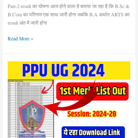
Download
Part-2 result का घोषणा आज होने वाला है बताया जा रहा है कि B.Sc &
B.Com का परिणाम एक साथ जारी होगा जबकि B.A अर्थात ARTS का
result अंत में जारी होगा
Read More »
PPU
Slide
up
Process
2024
–
Patliputra
University
कॉलेज