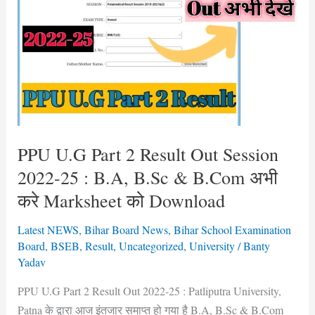
Part
2
Result
Out
Session
2022-
25
:
PPU U.G Part 2 Result Out Session
B.A,
2022-25 : B.A, B.Sc & B.Com अभी
B.Sc
करे Marksheet को Download
&
B.Com
Latest NEWS
,
Bihar Board News
,
Bihar School Examination
अभी
Board
,
BSEB
,
Result
,
Uncategorized
,
University
/
Banty
करे
Yadav
Marksheet
PPU U.G Part 2 Result Out 2022-25 : Patliputra University,
को
Patna के द्वारा आज इंतजार समाप्त हो गया है B.A, B.Sc & B.Com