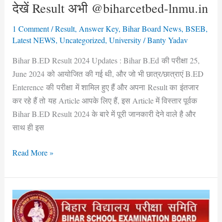
देखें Result अभी @biharcetbed-lnmu.in
इस
Link
1 Comment
/
Result
,
Answer Key
,
Bihar Board News
,
BSEB
,
से
Latest NEWS
,
Uncategorized
,
University
/
Banty Yadav
देखें
Bihar B.ED Result 2024 Updates : Bihar B.Ed की परीक्षा 25,
Result
June 2024 को आयोजित की गई थी, और जो भी छात्र/छात्राएं B.ED
अभी
Enterence की परीक्षा में शामिल हुए हैं और अपना Result का इंतजार
@biharcetbed-
कर रहे हैं तो यह Article आपके लिए हैं, इस Article में विस्तार पूर्वक
lnmu.in
Bihar B.ED Result 2024 के बारे में पूरी जानकारी देने वाले है और
साथ ही इस
Read More »
Bihar
BCECE