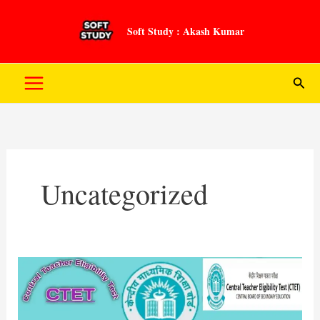
Skip
to
Soft Study : Akash Kumar
content
Sear
Uncategorized
CTET
RESULT
2024