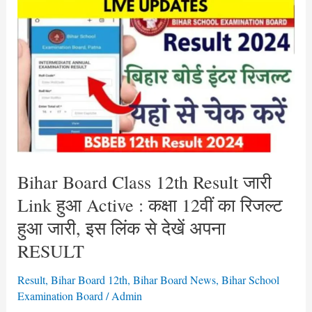
Bihar
Board
Class
12th
Result
जारी
Link
हुआ
Active
:
Bihar Board Class 12th Result जारी
कक्षा
Link हुआ Active : कक्षा 12वीं का रिजल्ट
12वीं
हुआ जारी, इस लिंक से देखें अपना
का
RESULT
रिजल्ट
हुआ
Result
,
Bihar Board 12th
,
Bihar Board News
,
Bihar School
जारी,
Examination Board
/
Admin
इस