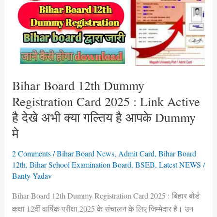
Dummy
Registration
Card
2025
:
Link
Active
Bihar Board 12th Dummy
है
Registration Card 2025 : Link Active
देखे
है देखे अभी क्या गल्तिय है आपके Dummy
अभी
मे
क्या
गल्तिय
2 Comments
/
Bihar Board News
,
Admit Card
,
Bihar Board
है
12th
,
Bihar School Examination Board
,
BSEB
,
Latest NEWS
/
आपके
Banty Yadav
Dummy
Bihar Board 12th Dummy Registration Card 2025 : बिहार बोर्ड
मे
कक्षा 12वीं वार्षिक परीक्षा 2025 के संचालन के लिए जिम्मेदार है। उन