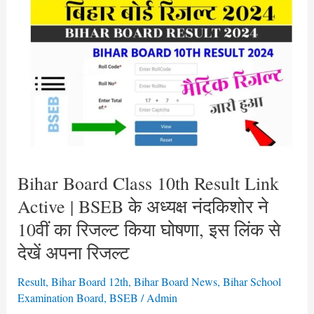
Bihar
Board
Class
10th
Result
Link
Active
|
BSEB
के
Bihar Board Class 10th Result Link
अध्यक्ष
Active | BSEB के अध्यक्ष नंदकिशोर ने
नंदकिशोर
10वीं का रिजल्ट किया घोषणा, इस लिंक से
ने
देखें अपना रिजल्ट
10वीं
का
Result
,
Bihar Board 12th
,
Bihar Board News
,
Bihar School
रिजल्ट
Examination Board
,
BSEB
/
Admin
किया