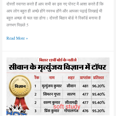
दोस्तों स्वागत करते हैं आप सभी का इस नए पोस्ट में आशा करते हैं कि
आप लोग बहुत ही अच्छे होंगे स्वस्थ होंगे और आपका पढ़ाई लिखाई भी
बहुत अच्छा से चल रहा होगा। दोस्तों बिहार बोर्ड ने रिकॉर्ड बनाया है
लगभग पिछले 5
Read More »
Bihar
Board
12th
Result
2024
Live:
जारी
हुआ