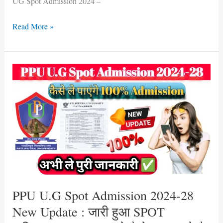
UG Spot Admission 2024 –
Read More »
PPU
U.G
Spot
Admission
2024-
28
New
Update
:
जारी
PPU U.G Spot Admission 2024-28
हुआ
New Update : जारी हुआ SPOT
SPOT