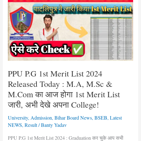
P.G
1st
Merit
List
2024
Released
Today
:
M.A,
PPU P.G 1st Merit List 2024
M.Sc
Released Today : M.A, M.Sc &
&
M.Com का आज होगा 1st Merit List
M.Com
जारी, अभी देखे अपना College!
का
आज
University
,
Admission
,
Bihar Board News
,
BSEB
,
Latest
होगा
NEWS
,
Result
/
Banty Yadav
1st
PPU P.G 1st Merit List 2024 : Graduation कर चुके आप सभी
Merit