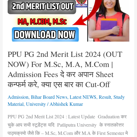
Merit
List
2024
(OUT
NOW)
For
M.Sc,
PPU PG 2nd Merit List 2024 (OUT
M.A,
NOW) For M.Sc, M.A, M.Com |
M.Com
Admission Fees दे कर अपान Sheet
|
कन्फर्म करे, क्या एस बार का Cut-Off
Admission
Fees
Admission
,
Bihar Board News
,
Latest NEWS
,
Result
,
Study
दे
Material
,
University
/
Abhishek Kumar
कर
PPU PG 2nd Merit List 2024 : Latest Update Graduation कर
अपान
चुके आप सभी स्टूडेंट्स यदि Patliputra University के स्नातकोत्तर
Sheet
पाठ्यक्रमो जैसे कि – M.Sc, M.Com और M.A के First Semester मे
कन्फर्म