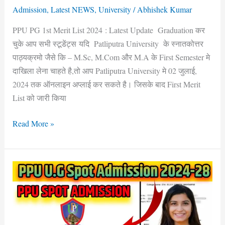
चेक
Admission
,
Latest NEWS
,
University
/
Abhishek Kumar
करे
College
PPU PG 1st Merit List 2024 : Latest Update Graduation कर
List,
चुके आप सभी स्टूडेंट्स यदि Patliputra University के स्नातकोत्तर
क्या
पाठ्यक्रमो जैसे कि – M.Sc, M.Com और M.A के First Semester मे
एस
दाखिला लेना चाहते है,तो आप Patliputra University मे 02 जुलाई,
बार
2024 तक ऑनलाइन अप्लाई कर सकते है। जिसके बाद First Merit
का
List को जारी किया
Cut-
Read More »
Off,
कब
से
शुरू
PPU
होगा
U.G
Admission
Spot
Admission
2024-