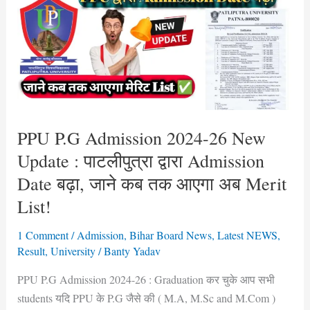
Admission
2024-
26
New
Update
:
पाटलीपुत्रा
द्वारा
PPU P.G Admission 2024-26 New
Admission
Update : पाटलीपुत्रा द्वारा Admission
Date
Date बढ़ा, जाने कब तक आएगा अब Merit
बढ़ा,
List!
जाने
कब
1 Comment
/
Admission
,
Bihar Board News
,
Latest NEWS
,
तक
Result
,
University
/
Banty Yadav
आएगा
PPU P.G Admission 2024-26 : Graduation कर चुके आप सभी
अब
students यदि PPU के P.G जैसे की ( M.A, M.Sc and M.Com )
Merit