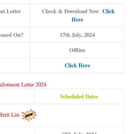
nt Letter
Check & Download Now
Click
Here
leased On?
17th July, 2024
Offline
Click Here
Allotment Letter 2024
Scheduled Dates
Merit List