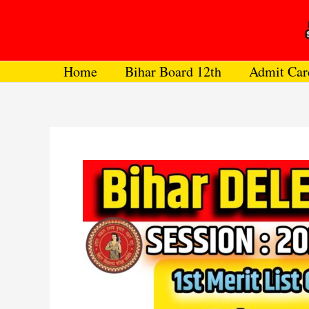
Skip
to
content
Home
Bihar Board 12th
Admit Car