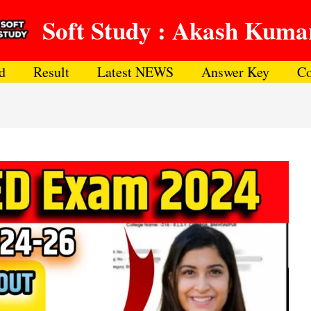
Soft Study : Akash Kuma
d
Result
Latest NEWS
Answer Key
Co