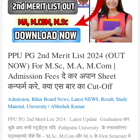
Merit
List
2024
(OUT
NOW)
For
M.Sc,
PPU PG 2nd Merit List 2024 (OUT
M.A,
NOW) For M.Sc, M.A, M.Com |
M.Com
Admission Fees दे कर अपान Sheet
|
कन्फर्म करे, क्या एस बार का Cut-Off
Admission
Fees
Admission
,
Bihar Board News
,
Latest NEWS
,
Result
,
Study
दे
Material
,
University
/
Abhishek Kumar
कर
PPU PG 2nd Merit List 2024 : Latest Update Graduation कर
अपान
चुके आप सभी स्टूडेंट्स यदि Patliputra University के स्नातकोत्तर
Sheet
पाठ्यक्रमो जैसे कि – M.Sc, M.Com और M.A के First Semester मे
कन्फर्म