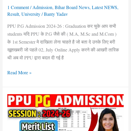
कब
1 Comment
/
Admission
,
Bihar Board News
,
Latest NEWS
,
तक
Result
,
University
/
Banty Yadav
आएगा
PPU P.G Admission 2024-26 : Graduation कर चुके आप सभी
अब
students यदि PPU के P.G जैसे की ( M.A, M.Sc and M.Com )
Merit
के 1st Semester मे दाखिला लेना चाहते है जो बता दे उनके लिए बरी
List!
खूशखबरी जो पहले 02, July Online Apply करने की आखरी तारिक
थी अब वो PPU द्वारा बदल दी गई है
Read More »
PPU
PG
Merit
List
2024