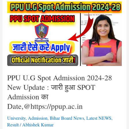
शुरू
PPU
होगा
U.G
Admission
Spot
Admission
2024-
28
New
Update
:
जारी
PPU U.G Spot Admission 2024-28
हुआ
New Update : जारी हुआ SPOT
SPOT
Admission का
Admission
Date,@https://ppup.ac.in
का
Date,@https://ppup.ac.in
University
,
Admission
,
Bihar Board News
,
Latest NEWS
,
Result
/
Abhishek Kumar