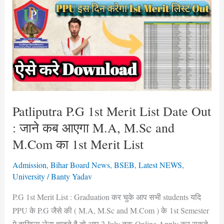
1st
Merit
List
Date
Out
:
जाने
कब
Patliputra P.G 1st Merit List Date Out
आएगा
: जाने कब आएगा M.A, M.Sc and
M.A,
M.Com का 1st Merit List
M.Sc
and
Admission
,
Bihar Board News
,
BSEB
,
Latest NEWS
,
M.Com
University
/
Banty Yadav
का
P.G 1st Merit List : Graduation कर चुके आप सभी students यदि
1st
PPU के P.G जैसे की ( M.A, M.Sc and M.Com ) के 1st Semester
Merit
मे दाखिला लेना चाहते है तो आप 2 July तक Online Apply कर सकते