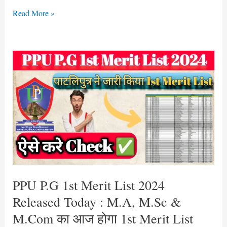
Read More »
PPU
P.G
1st
Merit
List
2024
Released
Today
:
M.A,
PPU P.G 1st Merit List 2024
M.Sc
Released Today : M.A, M.Sc &
&
M.Com का आज होगा 1st Merit List
M.Com