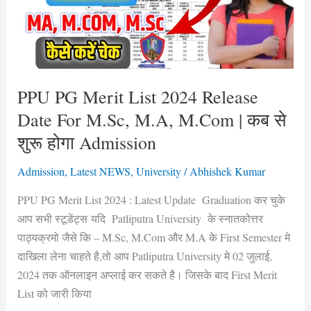
Release
Date
For
M.Sc,
M.A,
PPU PG Merit List 2024 Release
M.Com
Date For M.Sc, M.A, M.Com | कब से
|
शुरू होगा Admission
कब
से
Admission
,
Latest NEWS
,
University
/
Abhishek Kumar
शुरू
PPU PG Merit List 2024 : Latest Update Graduation कर चुके
होगा
आप सभी स्टूडेंट्स यदि Patliputra University के स्नातकोत्तर
Admission
पाठ्यक्रमो जैसे कि – M.Sc, M.Com और M.A के First Semester मे
दाखिला लेना चाहते है,तो आप Patliputra University मे 02 जुलाई,
2024 तक ऑनलाइन अप्लाई कर सकते है। जिसके बाद First Merit
List को जारी किया