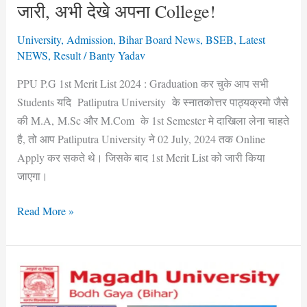
जारी, अभी देखे अपना College!
का
आज
University
,
Admission
,
Bihar Board News
,
BSEB
,
Latest
होगा
NEWS
,
Result
/
Banty Yadav
1st
PPU P.G 1st Merit List 2024 : Graduation कर चुके आप सभी
Merit
Students यदि Patliputra University के स्नातकोत्तर पाठ्यक्रमो जैसे
List
की M.A, M.Sc और M.Com के 1st Semester मे दाखिला लेना चाहते
जारी,
है, तो आप Patliputra University ने 02 July, 2024 तक Online
अभी
Apply कर सकते थे। जिसके बाद 1st Merit List को जारी किया
देखे
जाएगा।
अपना
College!
Read More »
Magadh
University