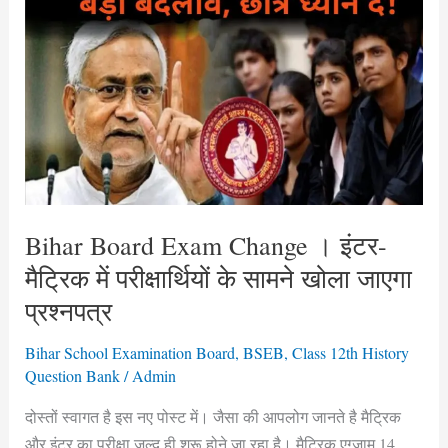
Exam
Change
।
इंटर-
मैट्रिक
में
परीक्षार्थियों
के
सामने
Bihar Board Exam Change । इंटर-
खोला
मैट्रिक में परीक्षार्थियों के सामने खोला जाएगा
जाएगा
प्रश्नपत्र
प्रश्नपत्र
Bihar School Examination Board
,
BSEB
,
Class 12th History
Question Bank
/
Admin
दोस्तों स्वागत है इस नए पोस्ट में। जैसा की आपलोग जानते है मैट्रिक
और इंटर का परीक्षा जल्द ही शुरू होने जा रहा है। मैट्रिक एग्जाम 14