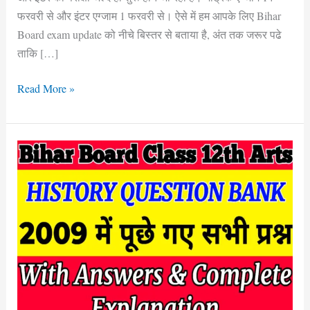
फरवरी से और इंटर एग्जाम 1 फरवरी से। ऐसे में हम आपके लिए Bihar
Board exam update को नीचे बिस्तर से बताया है, अंत तक जरूर पढे
ताकि […]
Read More »
Bihar
Board
12th
History
Questions
Bank
Solution
2009
|