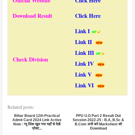
Official Website
Click Here
Download Result
Click Here
Link I
Link II
Link III
Check Division
Link IV
Link V
Link VI
Related posts:
Bihar Board 12th Practical
PPU U.G Part 2 Result Out
Admit Card 2024 Link Active
Session 2022-25 : B.A, B.Sc &
Now : न्यू लिंक खुल गया यहाँ से देखें
B.Com अभी करे Marksheet को
प्रैक्ट...
Download