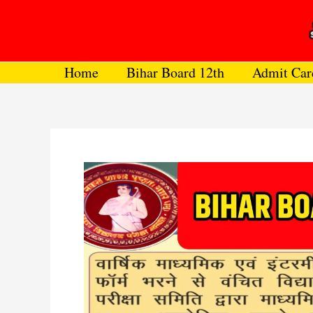
Skip
to
content
Home
Bihar Board 12th
Admit Car