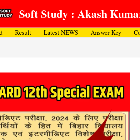
Soft Study : Akash Kuma
d
Result
Latest NEWS
Answer Key
Co