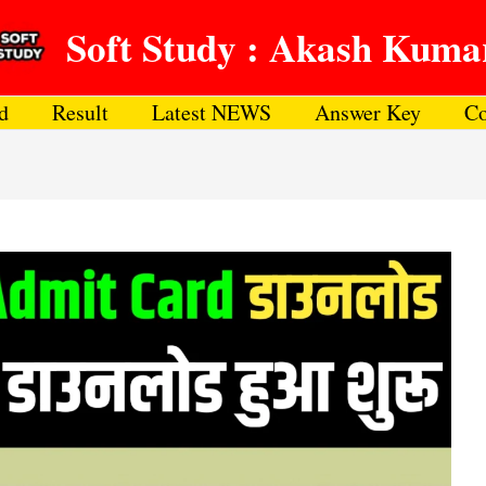
Soft Study : Akash Kuma
d
Result
Latest NEWS
Answer Key
Co