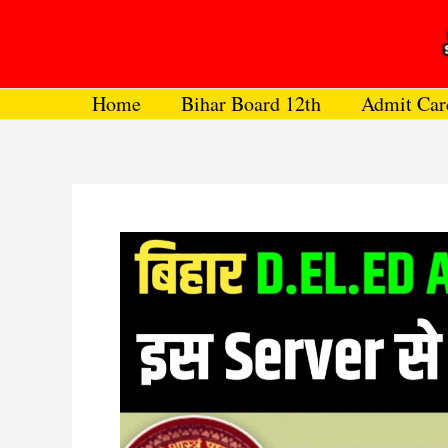
Skip
to
content
Home
Bihar Board 12th
Admit Car