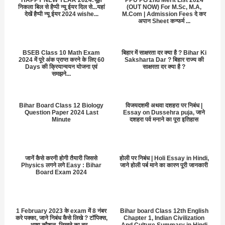
निकला बिल से हैप्पी न्यू ईयर दिल से...यहां
(OUT NOW) For M.Sc, M.A,
देखें हैप्पी न्यू ईयर 2024 wishe...
M.Com | Admission Fees दे कर
अपान Sheet कन्फर्म ...
BSEB Class 10 Math Exam
बिहार में साक्षरता दर क्या है ? Bihar Ki
2024 में पूरे अंक प्राप्त करने के लिए 60
Saksharta Dar ? बिहार राज्य की
Days की क्रियान्वयन योजना एवं
साक्षरता दर क्या है ?
समझने...
Bihar Board Class 12 Biology
विजयदशमी अथवा दशहरा पर निबंध |
Question Paper 2024 Last
Essay on Dussehra puja, जाने
Minute
दशहरा पर्व मनाने का पूरा इतिहास
जानें कैसे करनी होगी तैयारी जिससे
होली पर निबंध | Holi Essay in Hindi,
Physics लगने लगे Easy : Bihar
जाने होली पर्ब माने का कारण पूरी जानकारी
Board Exam 2024
1 February 2023 के exam में 8 नंबर
Bihar board Class 12th English
करे पक्का, जाने निबंध कैसे लिखे ? टॉपिक्स,
Chapter 1, Indian Civilization
भाषा कौशल, लिखने का तर...
And Culture Summary in Hindi