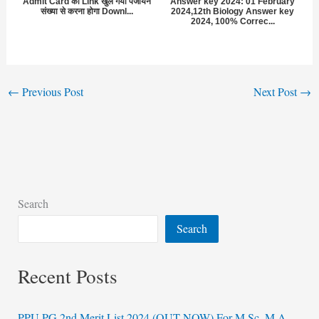
Admit Card का Link खुल गया पंजीयन
Answer key 2024: 01 February
संख्या से करना होगा Downl...
2024,12th Biology Answer key
2024, 100% Correc...
←
Previous Post
Next Post
→
Search
Search
Recent Posts
PPU PG 2nd Merit List 2024 (OUT NOW) For M.Sc, M.A,