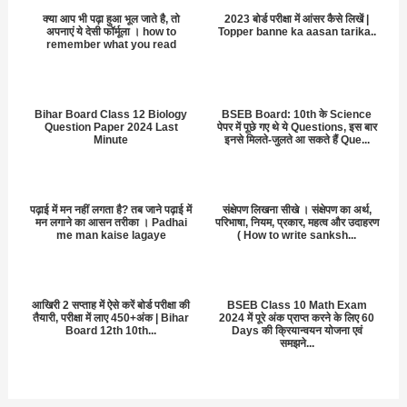
क्या आप भी पढ़ा हुआ भूल जाते है, तो
2023 बोर्ड परीक्षा में आंसर कैसे लिखें |
अपनाएं ये देसी फॉर्मूला । how to
Topper banne ka aasan tarika..
remember what you read
Bihar Board Class 12 Biology
BSEB Board: 10th के Science
Question Paper 2024 Last
पेपर में पूछे गए थे ये Questions, इस बार
Minute
इनसे मिलते-जुलते आ सकते हैं Que...
पढ़ाई में मन नहीं लगता है? तब जाने पढ़ाई में
संक्षेपण लिखना सीखे । संक्षेपण का अर्थ,
मन लगाने का आसन तरीका । Padhai
परिभाषा, नियम, प्रकार, महत्व और उदाहरण
me man kaise lagaye
( How to write sanksh...
आखिरी 2 सप्ताह में ऐसे करें बोर्ड परीक्षा की
BSEB Class 10 Math Exam
तैयारी, परीक्षा में लाए 450+अंक | Bihar
2024 में पूरे अंक प्राप्त करने के लिए 60
Board 12th 10th...
Days की क्रियान्वयन योजना एवं
समझने...