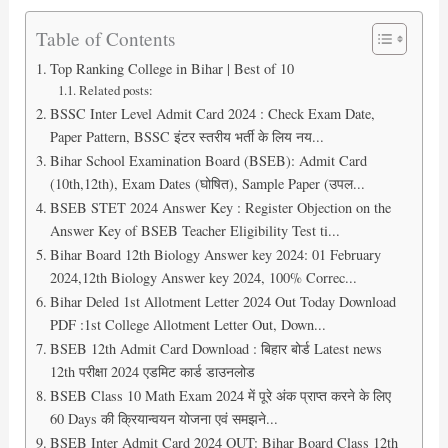
Table of Contents
Top Ranking College in Bihar | Best of 10
Related posts:
BSSC Inter Level Admit Card 2024 : Check Exam Date,
Paper Pattern, BSSC इंटर स्तरीय भर्ती के लिय नय...
Bihar School Examination Board (BSEB): Admit Card
(10th,12th), Exam Dates (घोषित), Sample Paper (उपल...
BSEB STET 2024 Answer Key : Register Objection on the
Answer Key of BSEB Teacher Eligibility Test ti...
Bihar Board 12th Biology Answer key 2024: 01 February
2024,12th Biology Answer key 2024, 100% Correc...
Bihar Deled 1st Allotment Letter 2024 Out Today Download
PDF :1st College Allotment Letter Out, Down...
BSEB 12th Admit Card Download : बिहार बोर्ड Latest news
12th परीक्षा 2024 एडमिट कार्ड डाउनलोड
BSEB Class 10 Math Exam 2024 में पूरे अंक प्राप्त करने के लिए
60 Days की क्रियान्वयन योजना एवं समझने...
BSEB Inter Admit Card 2024 OUT: Bihar Board Class 12th