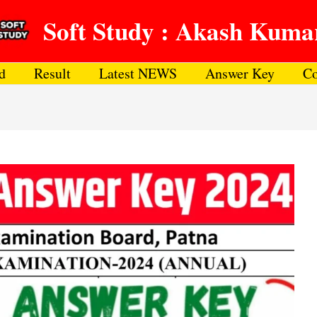
Soft Study : Akash Kuma
d
Result
Latest NEWS
Answer Key
Co