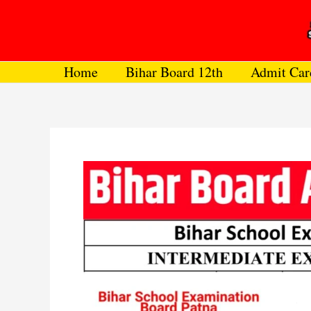
Skip
to
content
Home
Bihar Board 12th
Admit Car