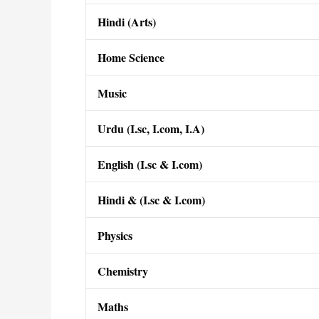
Hindi (Arts)
Home Science
Music
Urdu (I.sc, I.com, I.A)
English (I.sc & I.com)
Hindi & (I.sc & I.com)
Physics
Chemistry
Maths