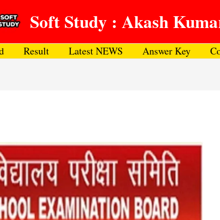
Soft Study : Akash Kuma
d
Result
Latest NEWS
Answer Key
Co