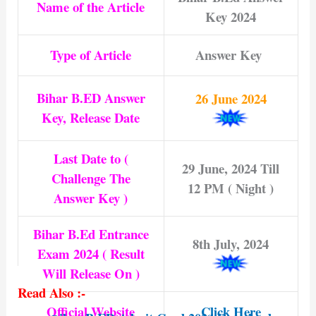
Name of the Article
Key 2024
Type of Article
Answer Key
Bihar B.ED Answer
26 June 2024
Key, Release Date
Last Date to (
29 June, 2024 Till
Challenge The
12 PM ( Night )
Answer Key )
Bihar B.Ed Entrance
8th July, 2024
Exam 2024 ( Result
Will Release On )
Read Also :-
Official Website
Click Here