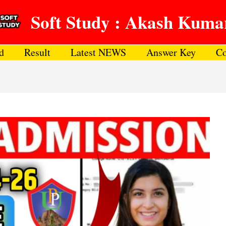
Soft Study : Akash Kuma
d
Result
Latest NEWS
Answer Key
Co