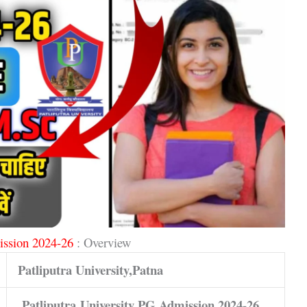
ssion 2024-26
: Overview
Patliputra University,Patna
Patliputra
University PG Admission 2024-26