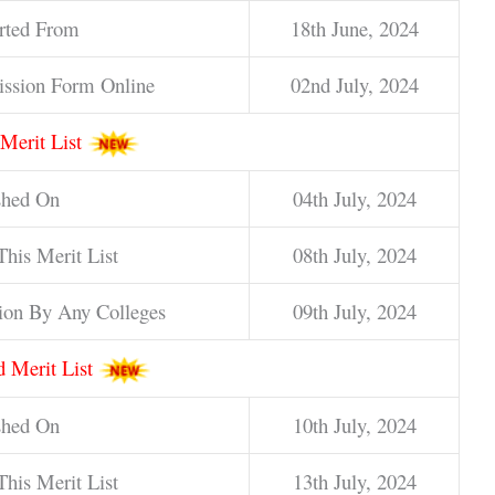
arted From
18th June, 2024
ission Form Online
02nd July, 2024
 Merit List
shed On
04th July, 2024
his Merit List
08th July, 2024
sion By Any Colleges
09th July, 2024
 Merit List
shed On
10th July, 2024
his Merit List
13th July, 2024