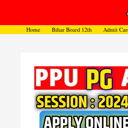
Skip
to
content
Home
Bihar Board 12th
Admit Car