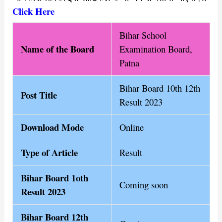
Click Here
Bihar School
Name of th
e Board
Examination Board,
Patna
Bihar Board 10th 12th
Post Title
Result 2023
Download Mode
Online
Type of Article
Result
Bihar Board 1oth
Coming soon
Result 2023
Bihar Board 12th