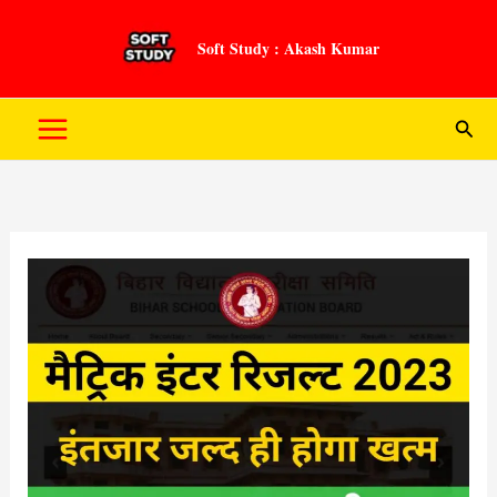
Skip
to
Soft Study : Akash Kumar
content
Sear