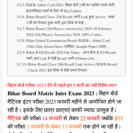
BSEB Admit Card 2024: बिहार बोर्ड 10वीं का एडमिट कार्ड जारी,
इंटरमीडिएट वालों के लिए भी Big Update
Bihar Board Class 12th Result जारी Link हुआ Active : कक्षा
12वीं का रिजल्ट हुआ जारी, इस लिंक से देखे...
Bihar Board 12th Physics Answer key 2024: 03 February
2024,12th Physics Answer key 2024, 100% Correc...
Bihar School Examination Board (BSEB): Admit Card
(10th,12th), Exam Dates (घोषित), Sample Paper (उपल...
Bihar B.ED Result 2024 Out Today : आज होगा B.ED Result
जारी, इस Link से देखें Result अभी @biharcetbe...
Bihar Board Class 10th Result Link Active | BSEB Result
Check 2023, इस लिंक से देखें अपना रिजल्ट
बिहार बोर्ड परीक्षा 2023 देने से पहले इन 5 बातों का रखें विशेष ध्यान
Bihar Board Matric Inter Exam 2023 :
बिहार बोर्ड
मैट्रिक इंटर परीक्षा 2023 फरवरी महीने से आयोजित होने जा
रही है। इसके लिए छात्र छात्राएं काफी ज्यादा उत्सुक है।
मैट्रिक
की परीक्षा
14 फरवरी
से लेकर
22 फरवरी
जबकि
इंटर
की परीक्षा
1 फरवरी से लेकर 13 फरवरी
तक होने जा रही है।