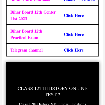
Bihar Board 12th Center
Click Here
List 2023
Bihar Board 12th
Click Here
Practical Exam
Telegram channel
Click Here
CLASS 12TH HISTORY ONLINE
TEST 2
Class 12th History VVI Guess Questions