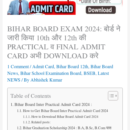
BIHAR BOARD EXAM 2024: बोर्ड ने
जारी किया 10th और 12th की
PRACTICAL व FINAL ADMIT
CARD अभी DOWNLOAD करे
1 Comment
/
Admit Card
,
Bihar Board 12th
,
Bihar Board
News
,
Bihar School Examination Board
,
BSEB
,
Latest
NEWS
/ By
Abhishek Kumar
Table of Contents
Bihar Board Inter Practical Admit Card 2024 :
How to Get Bihar Board Inter Practical Admit Card 2024
How to Download Bihar Board Admit Card 2024
Related posts:
Bihar Graduation Scholarship 2024 : B.A, B.Sc, B.Com पास