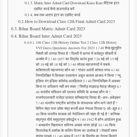
Matric Inter Admit Card Download Kaise Kare मैट्रिक इंटर
एडमिट कार्ड कैसे डाउनलोड करें
कब तक आएगा इंटर का एडमिट कार्ड
How to Download Class 12th Final Admit Card 2023
Bihar Board Matric Admit Card 2023
Bihar Board Inter Admit Card 2023
106 Class 12th History Online Test 2 Class 12th History VVI Guess Questions Answers For 2023 1 / 40 शेख मुइनुद्दीन चिश्ती की दरगाह स्थित है ? दिल्ली में आगरा में फतेहपुर सीकरी में अजमेर में 2 / 40 1857 का‌ विद्रोह आरंभ हुआ ? 26 मई को 13 मई को 10 मई को 18 मई को 3 / 40 सोलह महाजनपदों में सबसे शक्तिशाली महाजनपद कौन था ? गांधार अवंती कोशल मगध 4 / 40 निम्नलिखित में किसका प्रकाशन अबुल कलाम आजाद ने किया ? न्यू इंडिया यंग इंडिया कॉमरेड अलहिलाल 5 / 40 निम्नलिखित में अकबर किस पर अधिकार नहीं कर सका ? चित्तौड़ माड़वाड़ मेवाड़ जौधपुर 6 / 40 भारतीय संविधान की प्रारूप समिति के अध्यक्ष कौन थे ? राजगोपालाचारी राजेंद्र प्रसाद सच्चिदानंद सिन्हा बी॰ आर॰ अंबेडकर 7 / 40 भारतीय राष्ट्रीय कांग्रेस के संस्थापक कौन माने जाते हैं ? बिपिन चंद्र पाल उमेश चंद्र बनर्जी बाल गंगाधर तिलक