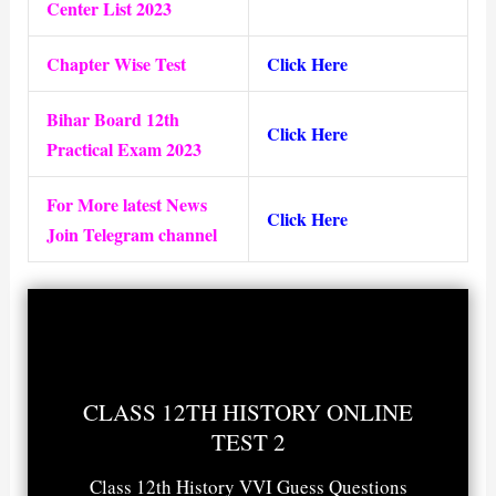
Center List 2023
Chapter Wise Test
Click Here
Bihar Board 12th
Click Here
Practical Exam 2023
For More latest News
Click Here
Join Telegram channel
CLASS 12TH HISTORY ONLINE
TEST 2
Class 12th History VVI Guess Questions