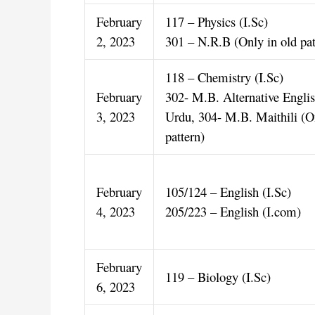
February
117 – Physics (I.Sc)
2, 2023
301 – N.R.B (Only in old pat
118 – Chemistry (I.Sc)
February
302- M.B. Alternative Engli
3, 2023
Urdu, 304- M.B. Maithili (O
pattern)
February
105/124 – English (I.Sc)
4, 2023
205/223 – English (I.com)
February
119 – Biology (I.Sc)
6, 2023