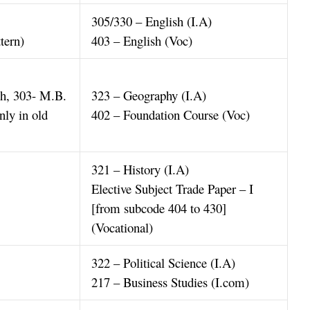
305/330 – English (I.A)
tern)
403 – English (Voc)
sh, 303- M.B.
323 – Geography (I.A)
nly in old
402 – Foundation Course (Voc)
321 – History (I.A)
Elective Subject Trade Paper – I
[from subcode 404 to 430]
(Vocational)
322 – Political Science (I.A)
217 – Business Studies (I.com)