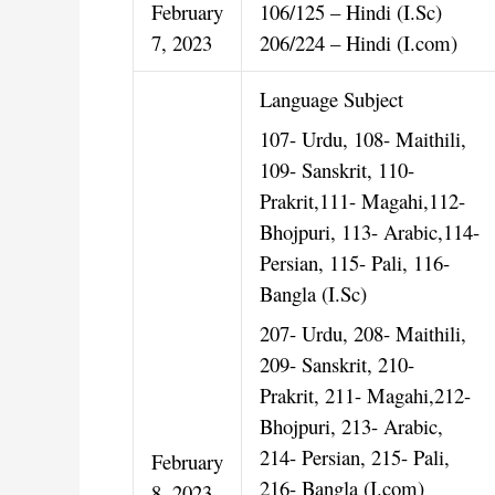
February
106/125 – Hindi (I.Sc)
7, 2023
206/224 – Hindi (I.com)
Language Subject
107- Urdu, 108- Maithili,
109- Sanskrit, 110-
Prakrit,111- Magahi,112-
Bhojpuri, 113- Arabic,114-
Persian, 115- Pali, 116-
Bangla (I.Sc)
207- Urdu, 208- Maithili,
209- Sanskrit, 210-
Prakrit, 211- Magahi,212-
Bhojpuri, 213- Arabic,
214- Persian, 215- Pali,
February
216- Bangla (I.com)
8, 2023