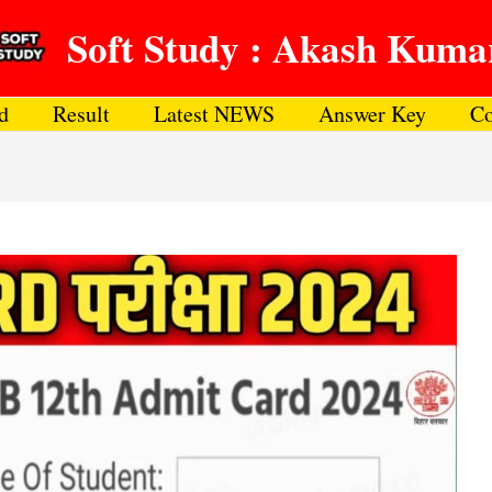
Soft Study : Akash Kuma
d
Result
Latest NEWS
Answer Key
Co