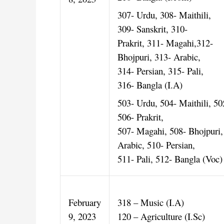
307- Urdu, 308- Maithili,
309- Sanskrit, 310-
Prakrit, 311- Magahi,312-
Bhojpuri, 313- Arabic,
314- Persian, 315- Pali,
316- Bangla (I.A)
503- Urdu, 504- Maithili, 50
506- Prakrit,
507- Magahi, 508- Bhojpuri,
Arabic, 510- Persian,
511- Pali, 512- Bangla (Voc)
February
318 – Music (I.A)
9, 2023
120 – Agriculture (I.Sc)