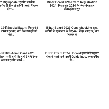
द्वारा Big update: एडमिट कार्ड के
Bihar Board 12th Exam Registration
्पॉट ही ठीक हो सकेगी गलती, मैट्रिक
2024: बिहार बोर्ड 2024 के लिए ऑनलाइन
इंटर ...
रजिस्ट्रेशन शुरु
12वीं Special Exam: बिहार बोर्ड
Bihar Board 2023 Copy checking शुरू,
 स्पेशल एक्जाम, जानें किन छात्रों को
कॉपियों के मूल्यांकन के लिए 440 केंद्र बनाए गए, जाने
मिले...
बिस्तर से
ard 10th Admit Card 2023
BSEB Exam 2024 : Board द्वारा निर्देशानुसार
: अभी अभी बिहार बोर्ड ने मैट्रिक
परीक्षा से पहले जाने जरूरी Guidelines, वरना परीक्षा
 फाइनल एडमिट कार्ड ...
से ...