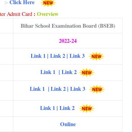
Click Here
:-
:
Overview
nter Admit Card
Bihar School Examination Board (BSEB
)
2022-24
Link 1
|
Link 2
|
Link 3
Link 1
|
Link 2
Link 1
|
Link 2
|
Link 3
Link 1
|
Link 2
Online