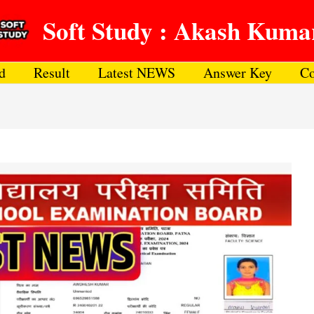
Soft Study : Akash Kuma
d
Result
Latest NEWS
Answer Key
Co