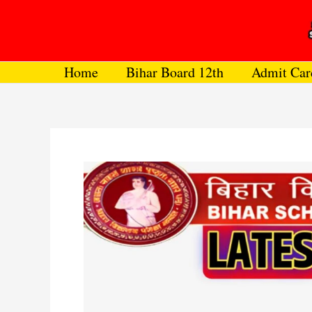
Skip
to
content
Home
Bihar Board 12th
Admit Car