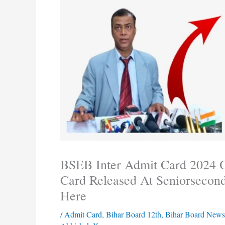
BSEB Inter Admit Card 2024 O
Card Released At Seniorsecond
Here
/
Admit Card
,
Bihar Board 12th
,
Bihar Board News