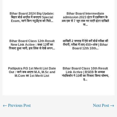
Bihar Board 2024 Big Update:
Bihar Board Intermediate
बिहार बोर्ड अप्रैल में कराएगा Special
admission 2023 इंटर में एडमिशन के
Exam, जाने किन स्टूडेंट्स को मिले...
अब एक से 7 जून तक भर पाएंगे इंटर दाखिले
क...
Bihar Board Class 12th Result
आखिरी 2 सप्ताह में ऐसे करें बोर्ड परीक्षा की
New Link Active : कक्षा 12वीं का
तैयारी, परीक्षा में लाए 450+अंक | Bihar
रिजल्ट हुआ जारी, इस लिंक से देखें अपन...
Board 12th 10th...
Patliputra P.G 1st Merit List Date
Bihar Board Class 10th Result
Out : जाने कब आएगा M.A, M.Sc and
Link Active | BSEB के अध्यक्ष
M.Com का 1st Merit List
नंदकिशोर ने 10वी का रिजल्ट किया घोषणा,
इ...
←
Previous Post
Next Post
→