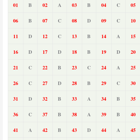
01
B
02
A
03
B
04
C
05
06
B
07
C
08
D
09
C
10
11
D
12
C
13
B
14
A
15
16
D
17
D
18
B
19
D
20
21
C
22
B
23
C
24
A
25
26
C
27
D
28
B
29
C
30
31
D
32
B
33
A
34
B
35
36
C
37
B
38
A
39
B
40
41
A
42
B
43
D
44
A
45