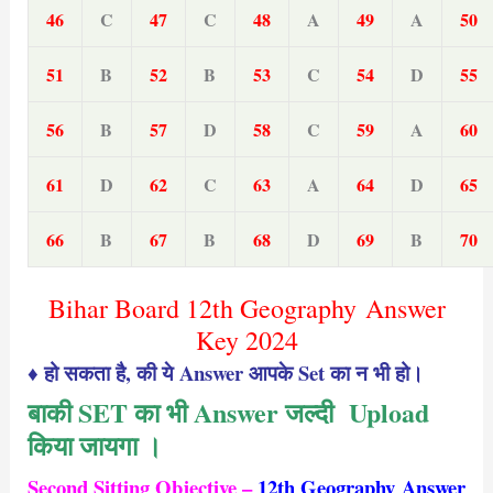
46
C
47
C
48
A
49
A
50
51
B
52
B
53
C
54
D
55
56
B
57
D
58
C
59
A
60
61
D
62
C
63
A
64
D
65
66
B
67
B
68
D
69
B
70
Bihar Board 12th Geography Answer
Key 2024
♦ हो सकता है, की ये Answer आपके Set का न भी हो।
बाकी SET का भी Answer जल्दी Upload
किया जायगा ।
Second Sitting
Objective –
12th Geography
Answer