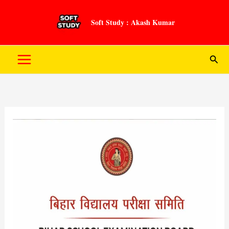
Skip
to
Soft Study : Akash Kumar
content
Sear