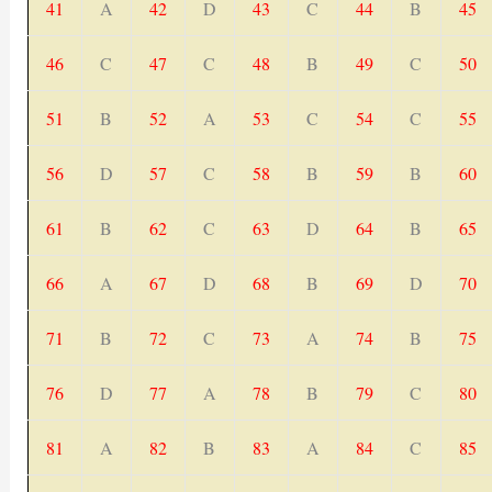
41
A
42
D
43
C
44
B
45
46
C
47
C
48
B
49
C
50
51
B
52
A
53
C
54
C
55
56
D
57
C
58
B
59
B
60
61
B
62
C
63
D
64
B
65
66
A
67
D
68
B
69
D
70
71
B
72
C
73
A
74
B
75
76
D
77
A
78
B
79
C
80
81
A
82
B
83
A
84
C
85