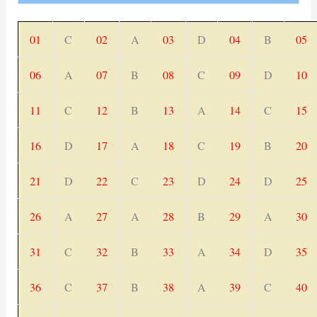
01
C
02
A
03
D
04
B
05
06
A
07
B
08
C
09
D
10
11
C
12
B
13
A
14
C
15
16
D
17
A
18
C
19
B
20
21
D
22
C
23
D
24
D
25
26
A
27
A
28
B
29
A
30
31
C
32
B
33
A
34
D
35
36
C
37
B
38
A
39
C
40