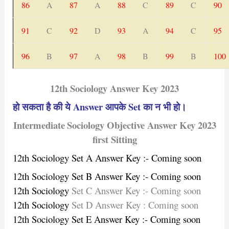
86
A
87
A
88
C
89
C
90
91
C
92
D
93
A
94
C
95
96
B
97
A
98
B
99
B
100
12th Sociology Answer Key 2023
हो सकता है की ये Answer आपके Set का न भी हो।
Intermediate
Sociology Objective Answer Key 2023
first Sitting
12th Sociology Set A Answer Key :- Coming soon
12th Sociology Set B Answer Key :- Coming soon
12th Sociology
Set C Answer Key :- Coming soon
12th Sociology
Set D Answer Key : Coming soon
12th Sociology Set E Answer Key :- Coming soon