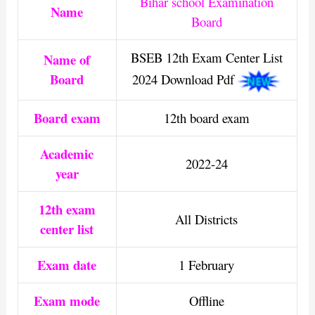
Bihar school Examination
Name
Board
BSEB 12th Exam Center List
Name of
Board
2024 Download Pdf
Board exam
12th board exam
Academic
2022-24
year
12th exam
All Districts
center list
Exam date
1 February
Exam mode
Offline