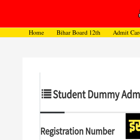
Skip
to
content
Home
Bihar Board 12th
Admit Car