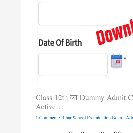
Class 12th का Dummy Admit Car
Active…
1 Comment
/
Bihar School Examination Board
,
Adm