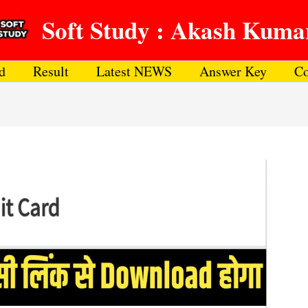
Soft Study : Akash Kuma
d
Result
Latest NEWS
Answer Key
Co