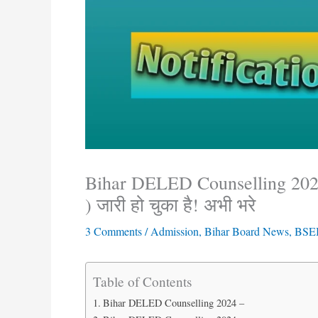
Bihar DELED Counselling 20
) जारी हो चुका है! अभी भरे
3 Comments
/
Admission
,
Bihar Board News
,
BSE
Table of Contents
Bihar DELED Counselling 2024 –