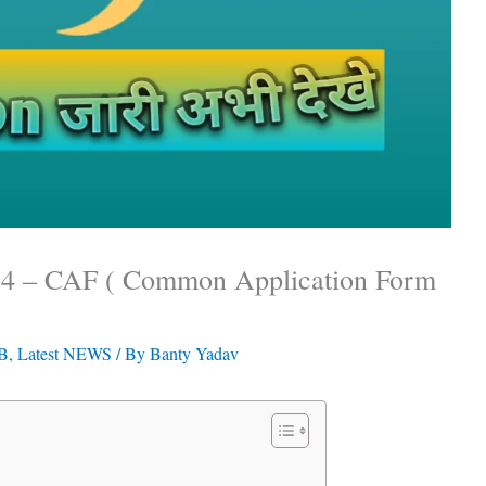
24 – CAF ( Common Application Form
B
,
Latest NEWS
/ By
Banty Yadav