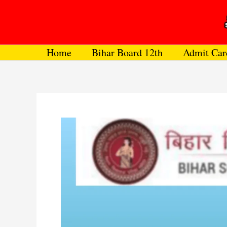
Skip
to
content
Home
Bihar Board 12th
Admit Car