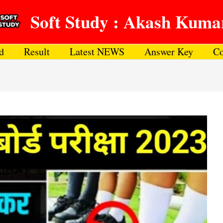
Soft Study : Akash Kuma
d
Result
Latest NEWS
Answer Key
Co