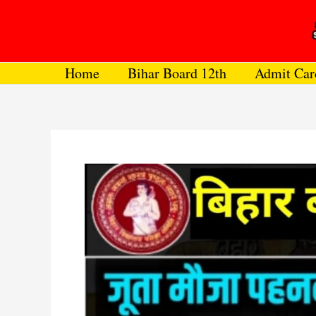
Skip
to
content
Home
Bihar Board 12th
Admit Car