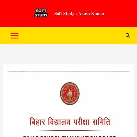
Skip
to
Soft Study : Akash Kumar
content
Sear