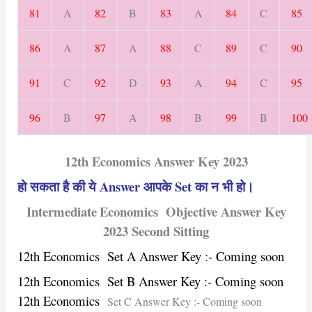
81
A
82
B
83
A
84
C
85
86
A
87
A
88
C
89
C
90
91
C
92
D
93
A
94
C
95
96
B
97
A
98
B
99
B
100
12th Economics Answer Key 2023
हो सकता है की ये Answer आपके Set का न भी हो।
Intermediate
Economics Objective Answer Key
2023 Second Sitting
12th Economics
Set A Answer Key :- Coming soon
12th Economics
Set B Answer Key :- Coming soon
12th Economics
Set C Answer Key :- Coming soon