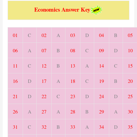
Economics Answer Key
01
C
02
A
03
D
04
B
05
06
A
07
B
08
C
09
D
10
11
C
12
B
13
A
14
C
15
16
D
17
A
18
C
19
B
20
21
D
22
C
23
D
24
D
25
26
A
27
A
28
B
29
A
30
31
C
32
B
33
A
34
D
35