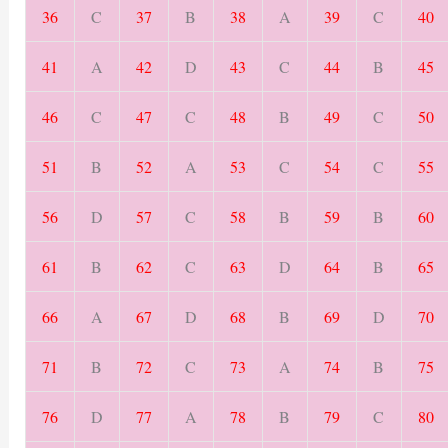
36
C
37
B
38
A
39
C
40
41
A
42
D
43
C
44
B
45
46
C
47
C
48
B
49
C
50
51
B
52
A
53
C
54
C
55
56
D
57
C
58
B
59
B
60
61
B
62
C
63
D
64
B
65
66
A
67
D
68
B
69
D
70
71
B
72
C
73
A
74
B
75
76
D
77
A
78
B
79
C
80