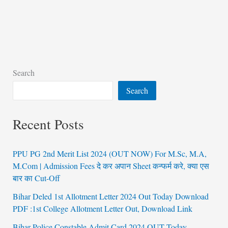
Search
Search
Recent Posts
PPU PG 2nd Merit List 2024 (OUT NOW) For M.Sc, M.A,
M.Com | Admission Fees दे कर अपान Sheet कन्फर्म करे, क्या एस
बार का Cut-Off
Bihar Deled 1st Allotment Letter 2024 Out Today Download
PDF :1st College Allotment Letter Out, Download Link
Bihar Police Constable Admit Card 2024 OUT Today,