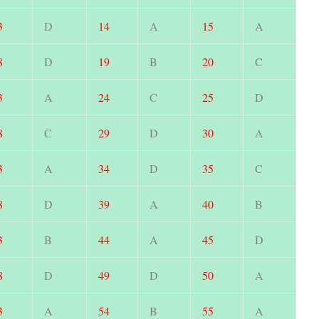
3
D
14
A
15
A
8
D
19
B
20
C
3
A
24
C
25
D
8
C
29
D
30
A
3
A
34
D
35
C
8
D
39
A
40
B
3
B
44
A
45
D
8
D
49
D
50
A
3
A
54
B
55
A