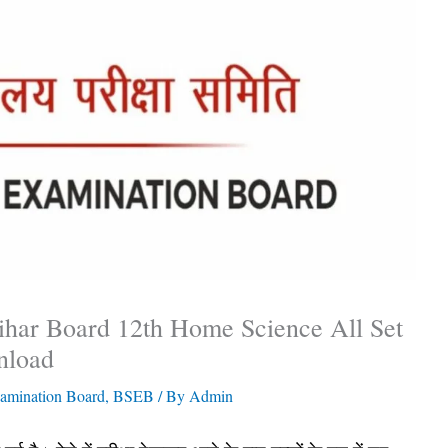
har Board 12th Home Science All Set
nload
amination Board
,
BSEB
/ By
Admin