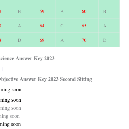
8
B
59
A
60
B
3
A
64
C
65
A
8
D
69
A
70
D
cience Answer Key 2023
हो।
bjective Answer Key 2023 Second Sitting
oming soon
ming soon
ming soon
ming soon
ming soon