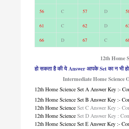
56
C
57
D
5
61
C
62
D
6
66
D
67
C
6
12th Home S
हो सकता है की ये Answer आपके Set का न भी 
Intermediate
Home Science
O
12th Home Science Set A Answer Key :- C
12th Home Science Set B Answer Key :- Co
12th Home Science
Set C Answer Key :- Co
12th Home Science
Set D Answer Key : Co
12th Home Science Set E Answer Key :- Co