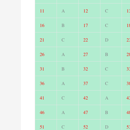
11
A
12
C
1
16
B
17
C
1
21
C
22
D
2
26
A
27
B
2
31
B
32
C
3
36
A
37
C
3
41
C
42
A
4
46
A
47
B
4
51
C
52
D
5