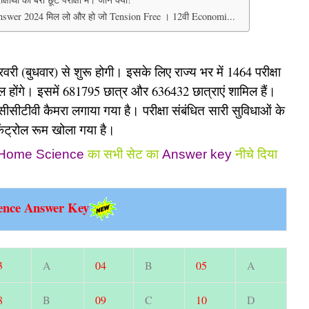
nswer 2024 मिल लो और हो जो Tension Free । 12वी Economi...
फरवरी (बुधवार) से शुरू होगी। इसके लिए राज्य भर में 1464 परीक्षा
ामिल होंगे। इसमें 681795 छात्र और 636432 छात्राएं शामिल हैं।
र सीसीटीवी कैमरा लगाया गया है। परीक्षा संबंधित सारी सुविधाओं के
कंट्रोल रूम खोला गया है।
Home Science
का सभी सेट का
Answer key
नीचे दिया
ence Answer Key
3
A
04
B
05
A
8
B
09
C
10
D