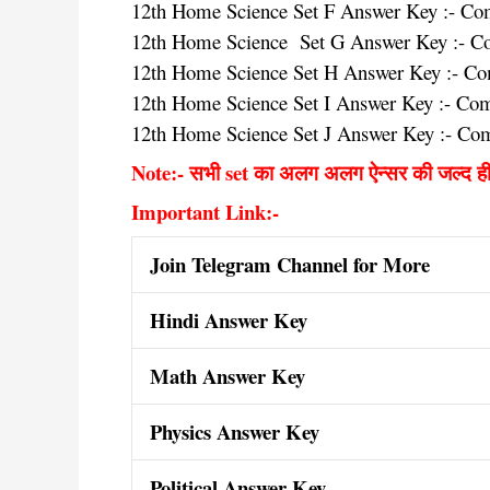
12th Home Science Set F Answer Key :- Co
12th Home Science Set G Answer Key :- C
12th Home Science Set H Answer Key :- C
12th Home Science Set I Answer Key :- Co
12th Home Science Set J Answer Key :- Co
Note:- सभी set का अलग अलग ऐन्सर की जल्द ह
Important Link:-
Join Telegram Channel for More
Hindi Answer Key
Math Answer Key
Physics Answer Key
Political Answer Key