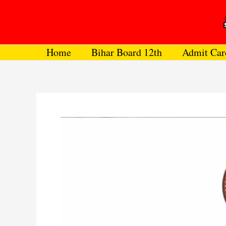
Skip
to
content
Home
Bihar Board 12th
Admit Car