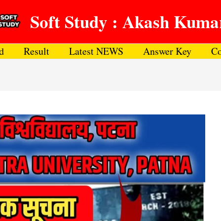
Soft Study : Akash Kuma
d
Result
Latest NEWS
Answer Key
Co