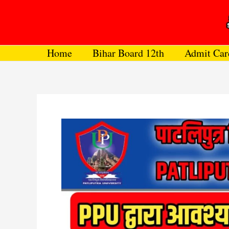
Skip
to
content
Home
Bihar Board 12th
Admit Car